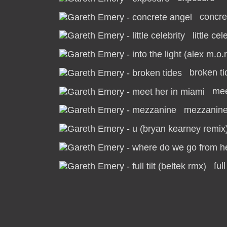
concre
little cel
broken ti
mee
mezzanin
ful