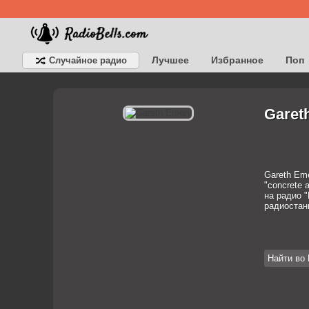
Лучшее
Избранное
Поп
Случайное радио
Детское
Классическое
Garet
Gareth Eme
"concrete 
на радио "
радиостан
Найти во 