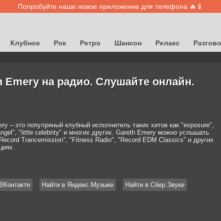
Попробуйте наше новое приложение для телефона 🔥📱
Клубное
Рок
Ретро
Шансон
Релакс
Разгов
h Emery на радио. Слушайте онлайн.
ry – это популряный клубный исполнитель таких хитов как "exposure",
angel", "little celebrity" и многих других. Gareth Emery можно услышать
Record Trancemission", "Fitness Radio", "Record EDM Classics" и других
циях.
ВКонтакте
Найти в Яндекс.Музыке
Найти в Сбер.Звуке