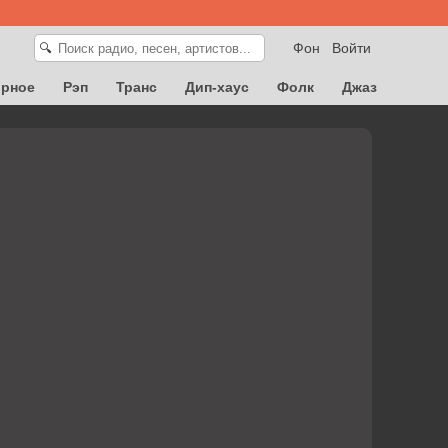
Фон
Войти
🔍
орное
Рэп
Транс
Дип-хаус
Фолк
Джаз