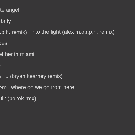
te angel
ebrity
into the light (alex m.o.r.p.h. remix)
des
t her in miami
e
u (bryan kearney remix)
where do we go from here
l tilt (beltek rmx)