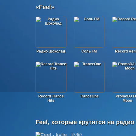
«Feel»
Радио Шоколад
Соль FM
Record Rem
Record Trance
TranceOne
PromoDJ Fu
Hits
Moon
Feel, которые крутятся на радио
kylie