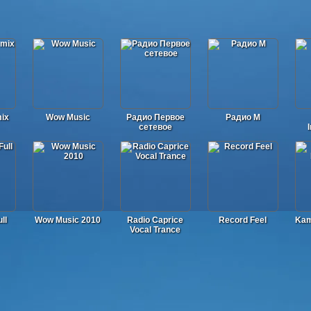
ix
Wow Music
Радио Первое
Радио М
сетевое
ll
Wow Music 2010
Radio Caprice
Record Feel
Kam
Vocal Trance