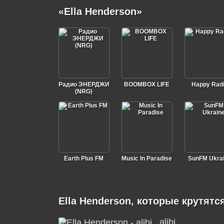
«Ella Henderson»
Радио ЭНЕРДЖИ
BOOMBOX LIFE
Happy Rad
(NRG)
Earth Plus FM
Music In Paradise
SunFM Ukra
Ella Henderson, которые крутятс
alibi