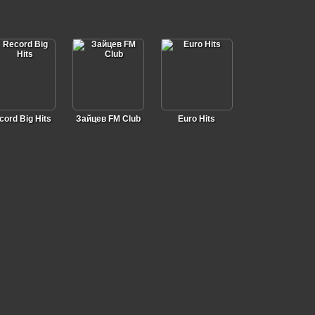
cord Big Hits
Зайцев FM Club
Euro Hits