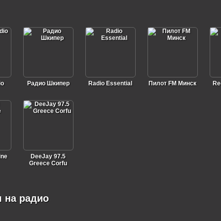
io
Радио Шкипер
Radio Essential
Пилот FM Минск
Re
ine
DeeJay 97.5
Greece Corfu
я на радио