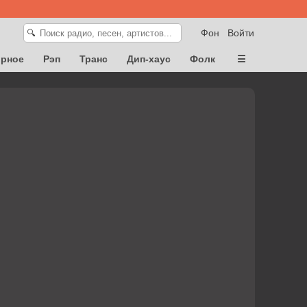
Фон
Войти
🔍
орное
Рэп
Транс
Дип-хаус
Фолк
☰