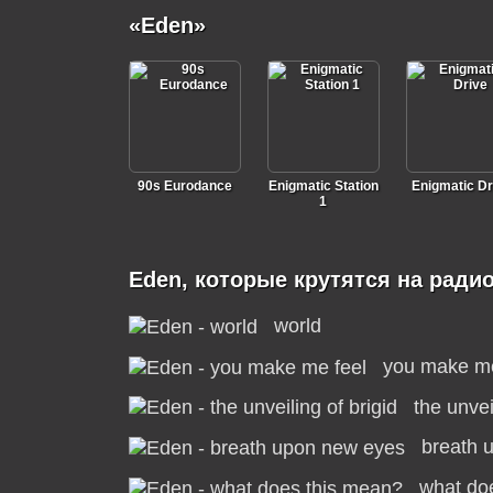
«Eden»
90s Eurodance
Enigmatic Station
Enigmatic Dr
1
Eden, которые крутятся на ради
world
you make me
the unvei
breath 
what do