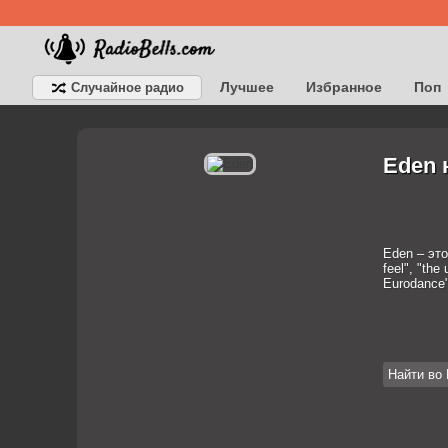
Лучшее
Избранное
Поп
Случайное радио
Детское
Классическое
Eden 
Eden – это
feel", "th
Eurodance"
Найти во 