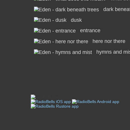
dark beneat
dusk
entrance
here nor there
hymns and mi