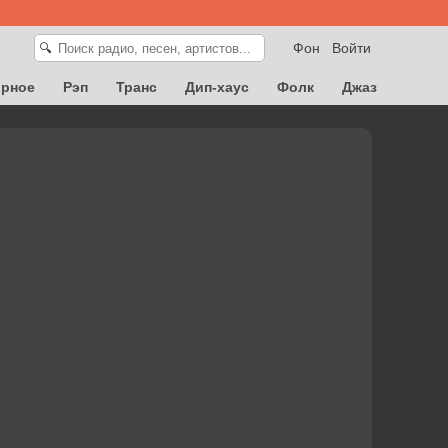
Фон
Войти
🔍
орное
Рэп
Транс
Дип-хаус
Фолк
Джаз