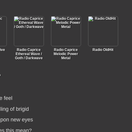
ive
Radio Caprice
Radio Caprice
Radio OldHit
Ethereal Wave /
Melodic Power
Goth / Darkwave
Metal
о
 feel
ling of brigid
upon new eyes
es this mean?