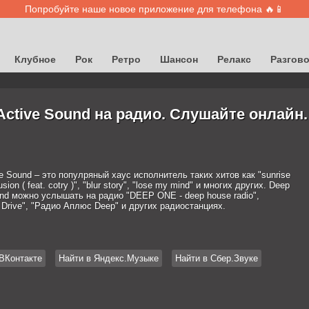
Попробуйте наше новое приложение для телефона 🔥📱
Клубное
Рок
Ретро
Шансон
Релакс
Разгов
Active Sound на радио. Слушайте онлайн.
e Sound – это популряный хаус исполнитель таких хитов как "sunrise
usion ( feat. cotry )", "blur story", "lose my mind" и многих других. Deep
und можно услышать на радио "DEEP ONE - deep house radio",
 Drive", "Радио Аплюс Deep" и других радиостанциях.
ВКонтакте
Найти в Яндекс.Музыке
Найти в Сбер.Звуке