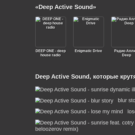
«Deep Active Sound»
DEEP ONE - deep
Enigmatic Drive
Радио Апл
house radio
Deep
Deep Active Sound, которые крут
blur st
lo
beloozerov remix)