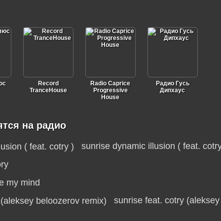
юс
Record
Radio Caprice
Радио Гусь
TranceHouse
Progressive
Дипхаус
House
ятся на радио
sunrise dynamic illusion ( feat. cotry
ory
se my mind
sunrise feat. cotry (aleksey