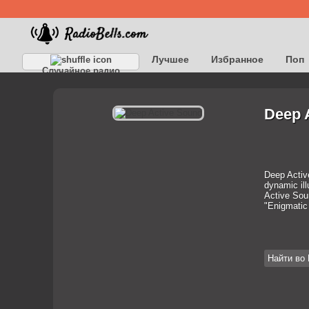
Лучшее
Избранное
Поп
Случайное радио
Детское
Классическое
Deep 
Deep Activ
dynamic ill
Active So
"Enigmatic
Найти во 