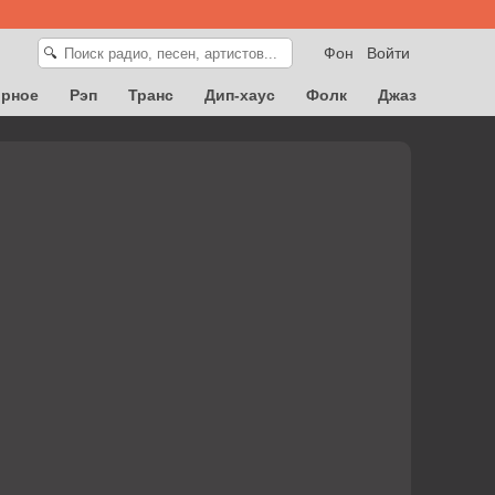
Фон
Войти
🔍
орное
Рэп
Транс
Дип-хаус
Фолк
Джаз