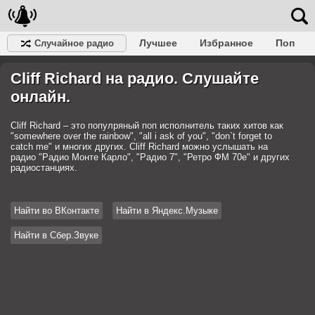
Лучшее
Избранное
Поп
Случайное радио
Клубное
Рок
Ретро
Шансон
Релакс
Cliff Richard на радио. Слушайте
Разговорное
Рэп
Транс
Дип-хаус
Фолк
Джаз
Детское
Классическое
онлайн.
Cliff Richard – это популряный поп исполнитель таких хитов как
"somewhere over the rainbow", "all i ask of you", "don`t forget to
catch me" и многих других. Cliff Richard можно услышать на
радио "Радио Монте Карло", "Радио 7", "Ретро ФМ 70е" и других
радиостанциях.
Найти во ВКонтакте
Найти в Яндекс.Музыке
Найти в Сбер.Звуке