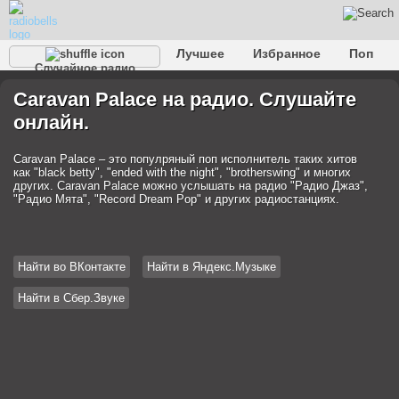
Лучшее
Избранное
Поп
Случайное радио
Клубное
Рок
Ретро
Шансон
Релакс
Caravan Palace на радио. Слушайте
Разговорное
Рэп
Транс
Дип-хаус
Фолк
онлайн.
Джаз
Детское
Классическое
Caravan Palace – это популряный поп исполнитель таких хитов
как "black betty", "ended with the night", "brotherswing" и многих
других. Caravan Palace можно услышать на радио "Радио Джаз",
"Радио Мята", "Record Dream Pop" и других радиостанциях.
Найти во ВКонтакте
Найти в Яндекс.Музыке
Найти в Сбер.Звуке