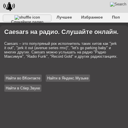
Лучшее
Избранное
Поп
Случайное радио
Клубное
Рок
Ретро
Шансон
Релакс
Caesars на радио. Слушайте онлайн.
Разговорное
Рэп
Транс
Дип-хаус
Фолк
Джаз
Детское
Классическое
Caesars – это популряный рок исполнитель таких хитов как "jerk
it out", "jerk it out (avenue series rmx)", "let's go parking baby" и
многих других. Caesars можно услышать на радио "Радио
Максимум", "Radio Funk", "Record Gold" и других радиостанциях.
Найти во ВКонтакте
Найти в Яндекс.Музыке
Найти в Сбер.Звуке