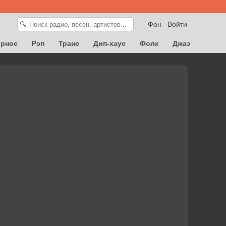
Фон
Войти
🔍
орное
Рэп
Транс
Дип-хаус
Фолк
Джаз