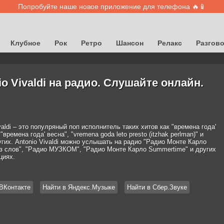
Попробуйте наше новое приложение для телефона 🔥📱
Клубное
Рок
Ретро
Шансон
Релакс
Разгов
io Vivaldi на радио. Слушайте онлайн.
valdi – это популряный поп исполнитель таких хитов как "времена года'
 "времена года' весна", "vremena goda leto presto (itzhak perlman)" и
гих. Antonio Vivaldi можно услышать на радио "Радио Монте Карло
з слов", "Радио МУЗКОМ", "Радио Монте Карло Summertime" и других
циях.
ВКонтакте
Найти в Яндекс.Музыке
Найти в Сбер.Звуке