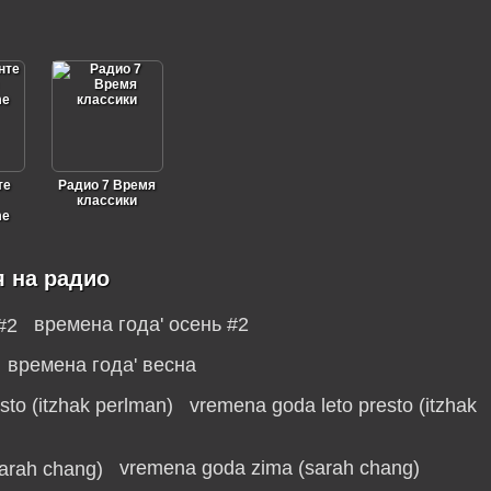
те
Радио 7 Время
классики
me
я на радио
времена года' осень #2
времена года' весна
vremena goda leto presto (itzhak
vremena goda zima (sarah chang)