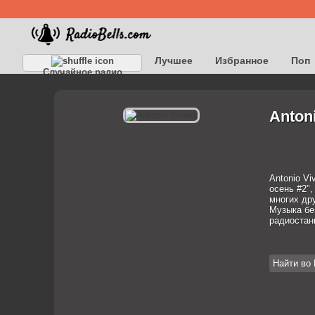
Лучшее
Избранное
Поп
Случайное радио
Детское
Классическое
Anton
Antonio Vi
осень #2",
многих дру
Музыка бе
радиостан
Найти во 