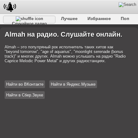
Лучшее
Избранное
Поп
Случайное радио
Клубное
Рок
Ретро
Шансон
Релакс
Almah на радио. Слушайте онлайн.
Разговорное
Рэп
Транс
Дип-хаус
Фолк
Джаз
Детское
Классическое
Almah – это популряный рок исполнитель таких хитов как
"beyond tomorrow", "age of aquarius", "moonlight serenade (bonus
track)" и многих других. Almah можно услышать на радио "Radio
Caprice Melodic Power Metal" и других радиостанциях.
Найти во ВКонтакте
Найти в Яндекс.Музыке
Найти в Сбер.Звуке