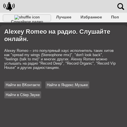
Лучшее
Избранное
Поп
Случайное радио
Клубное
Рок
Ретро
Шансон
Релакс
Alexey Romeo на радио. Слушайте
Разговорное
Рэп
Транс
Дип-хаус
Фолк
онлайн.
Джаз
Детское
Классическое
Alexey Romeo – это популряный хаус исполнитель таких хитов
как "spread my wings (5tereophone rmx)", "don't look back",
"feelings (talk to me)" и многих других. Alexey Romeo можно
услышать на радио "Record Deep", "Record Organic", "Record Vip
House" и других радиостанциях.
Найти во ВКонтакте
Найти в Яндекс.Музыке
Найти в Сбер.Звуке