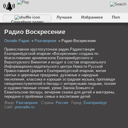
Лучшее
Избранное
Поп
Случайное радио
Клубное
Рок
Ретро
Шансон
Релакс
Радио Воскресение
Разговорное
Рэп
Транс
Дип-хаус
Фолк
Джаз
Детское
Классическое
Онлайн Радио
Разговорное
Радио Воскресение
Православное круглосуточное радио.Радиостанция
Екатеринбургской епархии «Воскресение» создана по
благословению архиепископа Екатеринбургского и
Верхотурского Викентия и входит в состав епархиального
Информационно-издательского центра.Новости Русской
Православной Церкви и Екатеринбургской епархии, жития
святых и церковные праздники, духовные и народные
песнопения, классика и хорошая эстрадная музыка, проповеди
священнослужителей и беседы с интересными людьми, поэзия
и художественные чтения, уроки Закона Божьего и
Евангельские беседы, вечерние сказки для детей и викторины,
передачи о проблемах семьи и воспитании детей
Жанр:
Разговорное
Страна:
Россия
Город:
Екатеринбург
Сайт:
pravradio.ru