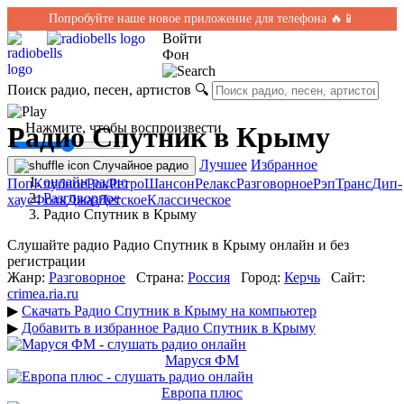
Попробуйте наше новое приложение для телефона 🔥📱
Войти
Фон
Поиск радио, песен, артистов
🔍
← Нажмите, чтобы воспроизвести
Радио Спутник в Крыму
Лучшее
Избранное
Случайное радио
онлайн радио
Поп
Клубное
Рок
Ретро
Шансон
Релакс
Разговорное
Рэп
Транс
Дип-
Разговорное
хаус
Фолк
Джаз
Детское
Классическое
Радио Спутник в Крыму
Слушайте радио Радио Спутник в Крыму онлайн и без
регистрации
Жанр:
Разговорное
Страна:
Россия
Город:
Керчь
Сайт:
crimea.ria.ru
▶
Скачать Радио Спутник в Крыму на компьютер
▶
Добавить в избранное Радио Спутник в Крыму
Маруся ФМ
Европа плюс