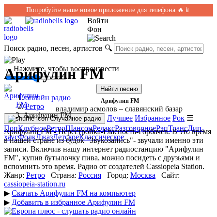
Попробуйте наше новое приложение для телефона 🔥📱
Войти
Фон
Поиск радио, песен, артистов
🔍
← Нажмите, чтобы воспроизвести
Арифулин FM
Найти песню
онлайн радио
Арифулин FM
Ретро
владимир асмолов – славянский базар
Арифулин FM
Лучшее
Избранное
Рок
☰
Случайное радио
Поп
Клубное
Ретро
Шансон
Релакс
Разговорное
Рэп
Транс
Дип-
Арифулин FM - Перестройка-Гласность-Горбачев. В это время
хаус
Фолк
Джаз
Детское
Классическое
в нашей стране из будок "Звукозапись"- звучали именно эти
записи. Включив нашу интернет радиостанцию "Арифулин
FM", купив бутылочку пива, можно посидеть с друзьями и
вспомнить это время. Радио от создателей Cassiopeia Station.
Жанр:
Ретро
Страна:
Россия
Город:
Москва
Сайт:
cassiopeia-station.ru
▶
Скачать Арифулин FM на компьютер
▶
Добавить в избранное Арифулин FM