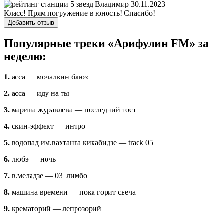
Владимир
30.11.2023
Класс! Прям погружение в юность! Спасибо!
Добавить отзыв
Популярные треки «Арифулин FM» за
неделю:
1.
асса — мочалкин блюз
2.
асса — иду на ты
3.
марина журавлева — последний тост
4.
скин-эффект — интро
5.
водопад им.вахтанга кикабидзе — track 05
6.
любэ — ночь
7.
в.меладзе — 03_лимбо
8.
машина времени — пока горит свеча
9.
крематорий — лепрозорий