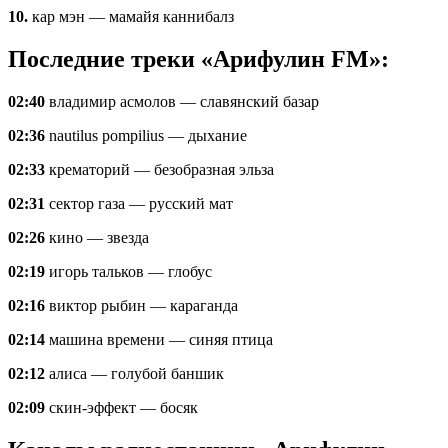
10.
кар мэн — мамайя каннибалз
Последние треки «Арифулин FM»:
02:40
владимир асмолов — славянский базар
02:36
nautilus pompilius — дыхание
02:33
крематорий — безобразная эльза
02:31
сектор газа — русский мат
02:26
кино — звезда
02:19
игорь тальков — глобус
02:16
виктор рыбин — караганда
02:14
машина времени — синяя птица
02:12
алиса — голубой баншик
02:09
скин-эффект — босяк