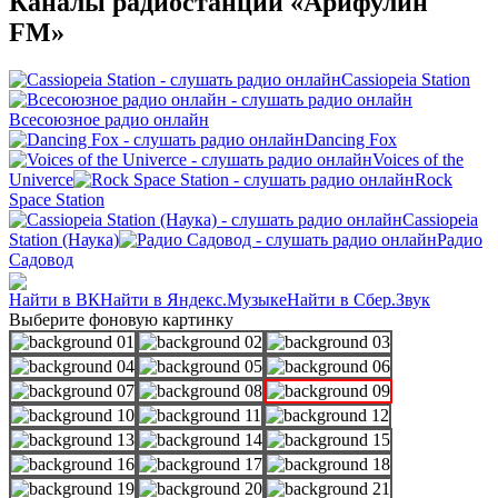
Каналы радиостанции «Арифулин
FM»
Cassiopeia Station
Всесоюзное радио онлайн
Dancing Fox
Voices of the
Univerce
Rock
Space Station
Cassiopeia
Station (Наука)
Радио
Садовод
Найти в ВК
Найти в Яндекс.Музыке
Найти в Сбер.Звук
Выберите фоновую картинку