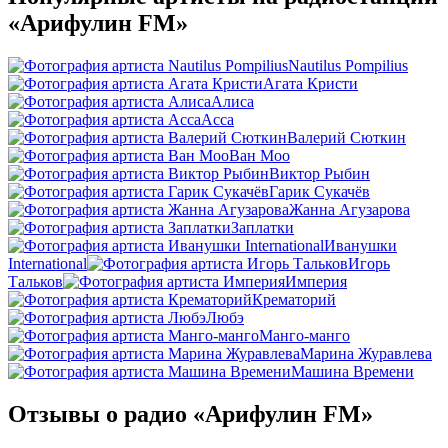
«Арифулин FM»
Nautilus Pompilius
Агата Кристи
Алиса
Асса
Валерий Сюткин
Ван Моо
Виктор Рыбин
Гарик Сукачёв
Жанна Агузарова
Заплатки
Иванушки
International
Игорь
Тальков
Империя
Крематорий
Любэ
Манго-манго
Марина Журавлева
Машина Времени
Отзывы о радио «Арифулин FM»