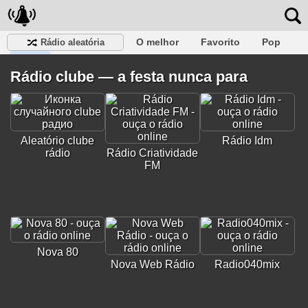
O melhor
Favorito
Pop
Rádio aleatória
Clube
Rocha
Retro
relaxar
Conversativo
Rádio clube — a festa nunca para
Rap
Falk
Jazz
Bebê
Clássico
Aleatório clube
Rádio Idm
rádio
Rádio Criatividade
FM
Nova 80
Nova Web Rádio
Radio040mix