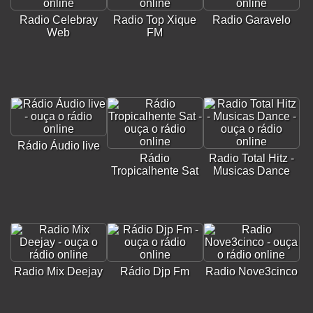
Radio Celebray
Radio Top Xique
Radio Garavelo
Web
FM
Rádio Áudio live
Rádio
Radio Total Hitz -
Tropicalhente Sat
Musicas Dance
Radio Mix Deejay
Rádio Djp Fm
Radio Nove3cinco