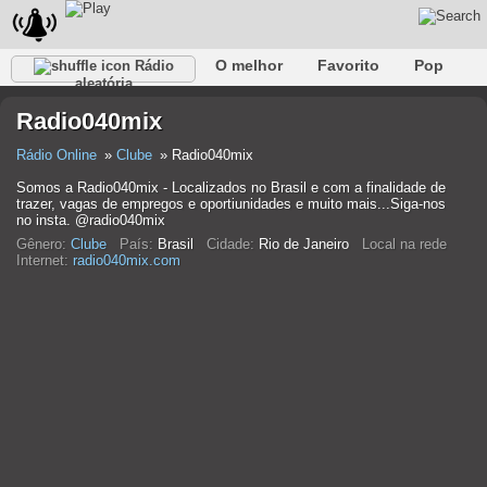
O melhor
Favorito
Pop
Rádio
aleatória
Clube
Rocha
Retro
relaxar
Conversativo
Radio040mix
Rap
Falk
Jazz
Bebê
Clássico
Rádio Online
Clube
Radio040mix
Somos a Radio040mix - Localizados no Brasil e com a finalidade de
trazer, vagas de empregos e oportiunidades e muito mais...Siga-nos
no insta. @radio040mix
Gênero:
Clube
País:
Brasil
Cidade:
Rio de Janeiro
Local na rede
Internet:
radio040mix.com