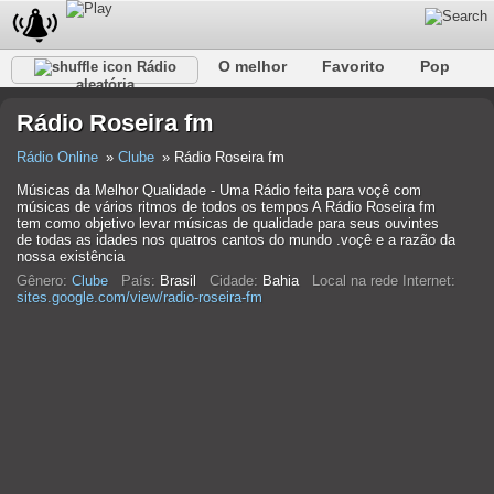
O melhor
Favorito
Pop
Rádio
aleatória
Clube
Rocha
Retro
relaxar
Conversativo
Rádio Roseira fm
Rap
Falk
Jazz
Bebê
Clássico
Rádio Online
Clube
Rádio Roseira fm
Músicas da Melhor Qualidade - Uma Rádio feita para voçê com
músicas de vários ritmos de todos os tempos A Rádio Roseira fm
tem como objetivo levar músicas de qualidade para seus ouvintes
de todas as idades nos quatros cantos do mundo .voçê e a razão da
nossa existência
Gênero:
Clube
País:
Brasil
Cidade:
Bahia
Local na rede Internet:
sites.google.com/view/radio-roseira-fm