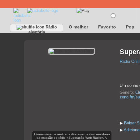
O melhor
Favorito
Pop
Rádio
aleatória
Super
Rádio Onli
Um sonho d
Gênero:
Cl
zeno.fm/su
▶
Baixar 
▶
Adiciona
A transmissão é realizada diretamente dos servidores
da estação de rádio «Superação Web Rádio». A