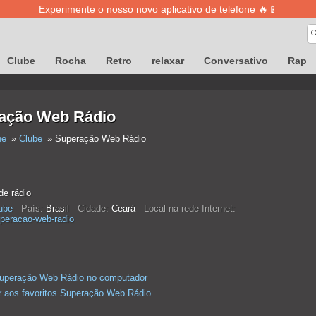
Experimente o nosso novo aplicativo de telefone 🔥📱
Clube
Rocha
Retro
relaxar
Conversativo
Rap
ação Web Rádio
ne
Clube
Superação Web Rádio
e rádio
ube
País:
Brasil
Cidade:
Ceará
Local na rede Internet:
peracao-web-radio
Superação Web Rádio no computador
r aos favoritos Superação Web Rádio