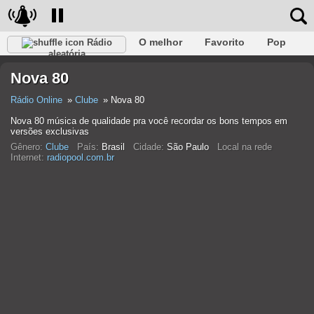
O melhor
Favorito
Pop
Rádio
aleatória
Clube
Rocha
Retro
relaxar
Conversativo
Nova 80
Rap
Falk
Jazz
Bebê
Clássico
Rádio Online
Clube
Nova 80
Nova 80 música de qualidade pra você recordar os bons tempos em
versões exclusivas
Gênero:
Clube
País:
Brasil
Cidade:
São Paulo
Local na rede
Internet:
radiopool.com.br