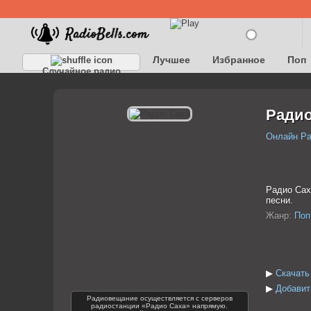
Лучшее
Избранное
Поп
Случайное радио
Детское
Классическое
Радио
Онлайн Р
Радио Сах
песни.
Жанр:
Поп
▶
Скачать
▶
Добавит
Радиовещание осуществляется с серверов
радиостанции «Радио Саха» напрямую.