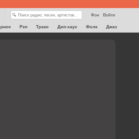
Фон
Войти
🔍
орное
Рэп
Транс
Дип-хаус
Фолк
Джаз