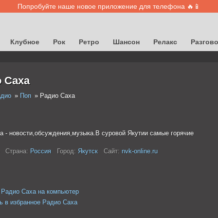
Попробуйте наше новое приложение для телефона 🔥📱
Клубное
Рок
Ретро
Шансон
Релакс
Разгов
 Саха
адио
Поп
Радио Саха
а - новости,обсуждения,музыка.В суровой Якутии самые горячие
Страна:
Россия
Город:
Якутск
Сайт:
nvk-online.ru
 Радио Саха на компьютер
ь в избранное Радио Саха