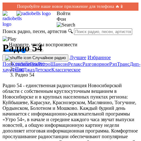
Попробуйте наше новое приложение для телефона 🔥📱
Войти
Фон
Поиск радио, песен, артистов
🔍
← Нажмите, чтобы воспроизвести
Радио 54
Лучшее
Избранное
Случайное радио
онлайн радио
Поп
Клубное
Рок
Ретро
Шансон
Релакс
Разговорное
Рэп
Транс
Дип-
Поп
хаус
Фолк
Джаз
Детское
Классическое
Радио 54
Радио 54 - единственная радиостанция Новосибирской
области с собственным круглосуточным вещанием в
Новосибирске и в крупных населенных пунктах региона:
Куйбышеве, Карасуке, Краснозерском, Маслянино, Тогучине,
Ордынском, Болотном и Мошково. Каждый будний день
начинается с информационно-развлекательной программы
«Утро 54», в начале и середине каждого часа звучат выпуски
новостей, а общую информационную картину недели
дополняет итоговая информационная программа. Комфортное
прослушивание радиостанции обеспечивают популярные