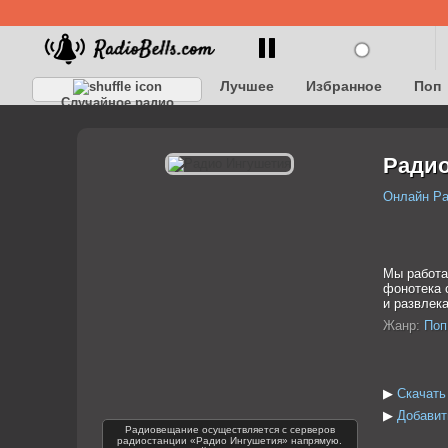
Лучшее
Избранное
Поп
Случайное радио
Детское
Классическое
Радио
Онлайн Р
Мы работа
фонотека 
и развлек
Жанр:
Поп
▶
Скачать
▶
Добавит
Радиовещание осуществляется с серверов
радиостанции «Радио Ингушетия» напрямую.