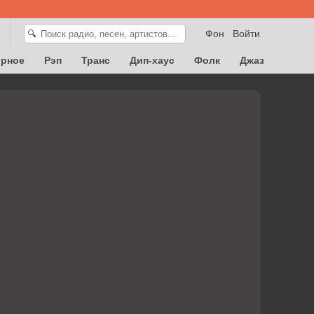
Фон
Войти
🔍
орное
Рэп
Транс
Дип-хаус
Фолк
Джаз