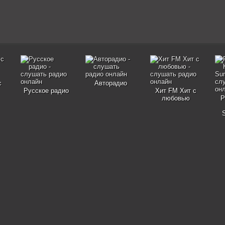
с
Авторадио
Русское радио
Хит FM Хит с
любовью
Р