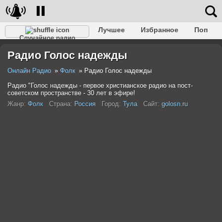
Лучшее
Избранное
Поп
Случайное радио
Клубное
Рок
Ретро
Шансон
Релакс
Радио Голос надежды
Разговорное
Рэп
Транс
Дип-хаус
Фолк
Джаз
Детское
Классическое
Онлайн Радио
Фолк
Радио Голос надежды
Радио "Голос надежды - первое христианское радио на пост-
советском пространстве - 30 лет в эфире!
Жанр:
Фолк
Страна:
Россия
Город:
Тула
Сайт:
golosn.ru