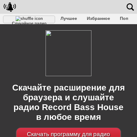
Лучшее
Избранное
Поп
Случайное радио
Клубное
Рок
Ретро
Шансон
Релакс
Разговорное
Рэп
Транс
Дип-хаус
Фолк
Джаз
Детское
Классическое
Скачайте расширение для
браузера и слушайте
радио Record Bass House
в любое время
Скачать программу для радио