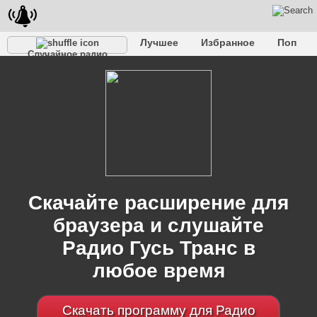
Лучшее
Избранное
Поп
Случайное радио
Клубное
Рок
Ретро
Шансон
Релакс
Разговорное
Рэп
Транс
Дип-хаус
Фолк
Джаз
Детское
Классическое
Скачайте расширение для
браузера и слушайте
Радио Гусь Транс в
любое время
Скачать программу для Радио