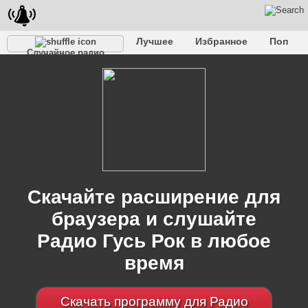
Лучшее
Избранное
Поп
Случайное радио
Клубное
Рок
Ретро
Шансон
Релакс
Разговорное
Рэп
Транс
Дип-хаус
Фолк
Джаз
Детское
Классическое
Скачайте расширение для
браузера и слушайте
Радио Гусь Рок в любое
время
Скачать программу для Радио