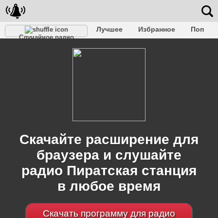
Лучшее
Избранное
Поп
Случайное радио
Клубное
Рок
Ретро
Шансон
Релакс
Разговорное
Рэп
Транс
Дип-хаус
Фолк
Джаз
Детское
Классическое
Скачайте расширение для
браузера и слушайте
радио Пиратская станция
в любое время
Скачать программу для радио