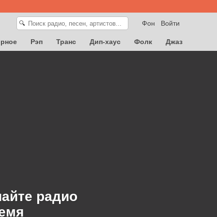
Фон
Войти
🔍
орное
Рэп
Транс
Дип-хаус
Фолк
Джаз
шайте радио
ремя