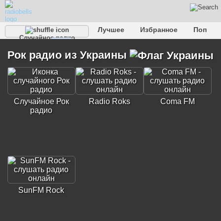
Лучшее
Избранное
Поп
Случайное радио
Клубное
Рок
Ретро
Шансон
Релакс
Рок радио из Украины
Разговорное
Рэп
Транс
Дип-хаус
Фолк
Джаз
Детское
Классическое
Случайное Рок
Radio Roks
Coma FM
радио
SunFM Rock