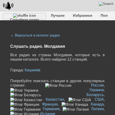
Лучшее
Избранное
Поп
Случайное радио
Клубное
Рок
Ретро
Шансон
Релакс
Разговорное
Рэп
Транс
Дип-хаус
Фолк
Джаз
Детское
Классическое
← Вернуться в каталог радио
Слушать радио. Молдавия
Все радио из страны Молдавия, которые есть в
нашем каталоге. Всего найдено 12 станций.
Города:
Кишинёв
Попробуйте поискать станции в других популярных
странах:
Россия
,
Украина
,
Беларусь
,
Казахстан
,
США
,
Франция
,
Канада
,
Германия
,
Латвия
,
Испания