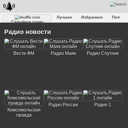
Лучшее
Избранное
Поп
Случайное радио
Клубное
Рок
Ретро
Шансон
Релакс
Радио новости
Разговорное
Рэп
Транс
Дип-хаус
Фолк
Джаз
Детское
Классическое
Вести ФМ
Радио Маяк
Радио Спутник
Радио России
Радио 1
Комсомольская
правда