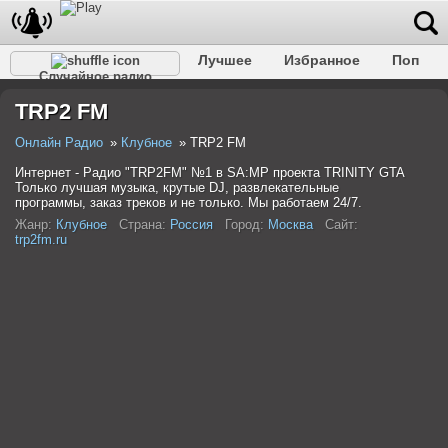
Лучшее
Избранное
Поп
Случайное радио
Клубное
Рок
Ретро
Шансон
Релакс
TRP2 FM
Разговорное
Рэп
Транс
Дип-хаус
Фолк
Джаз
Детское
Классическое
Онлайн Радио
Клубное
TRP2 FM
Интернет - Радио "TRP2FM" №1 в SA:MP проекта TRINITY GTA
Только лучшая музыка, крутые DJ, развлекательные
программы, заказ треков и не только. Мы работаем 24/7.
Жанр:
Клубное
Страна:
Россия
Город:
Москва
Сайт:
trp2fm.ru