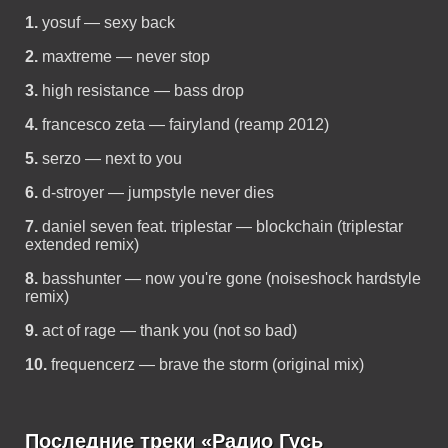
1.
yosuf — sexy back
2.
maxtreme — never stop
3.
high resistance — bass drop
4.
francesco zeta — fairyland (reamp 2012)
5.
serzo — next to you
6.
d-stroyer — jumpstyle never dies
7.
daniel seven feat. triplestar — blockchain (triplestar
extended remix)
8.
basshunter — now you're gone (noiseshock hardstyle
remix)
9.
act of rage — thank you (not so bad)
10.
frequencerz — brave the storm (original mix)
Последние треки «Радио Гусь