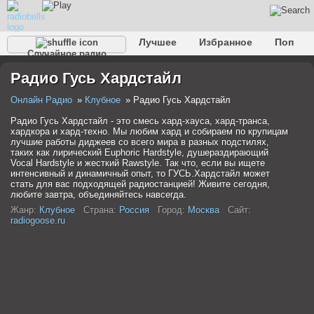
Лучшее
Избранное
Поп
Случайное радио
Клубное
Рок
Ретро
Шансон
Релакс
Радио Гусь Хардстайл
Разговорное
Рэп
Транс
Дип-хаус
Фолк
Джаз
Детское
Классическое
Онлайн Радио
Клубное
Радио Гусь Хардстайл
Радио Гусь Хардстайл - это смесь хард-хауса, хард-транса,
хардкора и хард-техно. Мы любим хард и собираем по крупицам
лучшие работы диджеев со всего мира в разных подстилях,
таких как лирический Euphoric Hardstyle, душераздирающий
Vocal Hardstyle и жесткий Rawstyle. Так что, если вы ищете
интенсивный и динамичный опыт, то ГУСЬ.Хардстайл может
стать для вас подходящей радиостанцией! Живите сегодня,
любите завтра, объединяйтесь навсегда.
Жанр:
Клубное
Страна:
Россия
Город:
Москва
Сайт:
radiogoose.ru