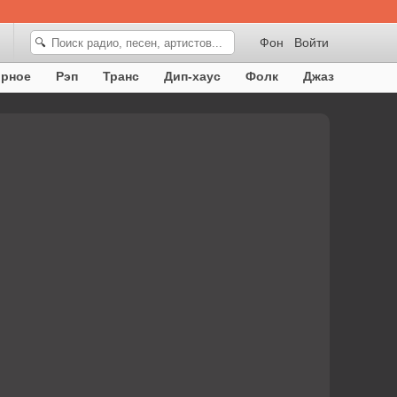
Фон
Войти
🔍
орное
Рэп
Транс
Дип-хаус
Фолк
Джаз