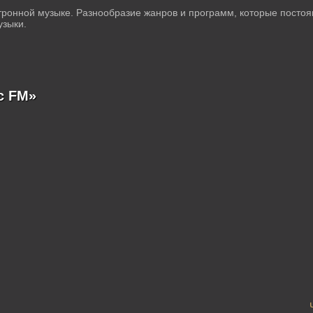
тронной музыке. Разнообразие жанров и программ, которые посто
узыки.
с FM»