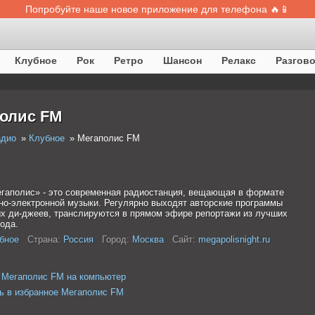
Попробуйте наше новое приложение для телефона 🔥📱
Клубное
Рок
Ретро
Шансон
Релакс
Разгов
олис FM
адио
Клубное
Мегаполис FM
гаполис» - это современная радиостанция, вещающая в формате
но-электронной музыки. Регулярно выходят авторские программы
х ди-джеев, транслируются в прямом эфире репортажи из лучших
ода.
бное
Страна:
Россия
Город:
Москва
Сайт:
megapolisnight.ru
 Мегаполис FM на компьютер
ь в избранное Мегаполис FM