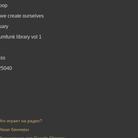
 pop
 we create ourselves
uary
mfunk library vol 1
ess
825040
Что играет на радио?
Наши баннеры