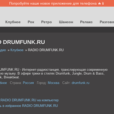
Попробуйте наше новое приложение для телефона 🔥📱
Клубное
Рок
Ретро
Шансон
Релакс
Разгов
O DRUMFUNK.RU
адио
Клубное
RADIO DRUMFUNK.RU
MFUNK.RU - Интернет-радиостанция, транслирующая современную
ю музыку. В эфире треки в стилях Drumfunk, Jungle, Drum & Bass,
, Breakbeat.
бное
Страна:
Россия
Город:
Москва
Сайт:
drumfunk.ru
ь RADIO DRUMFUNK.RU на компьютер
ь в избранное RADIO DRUMFUNK.RU