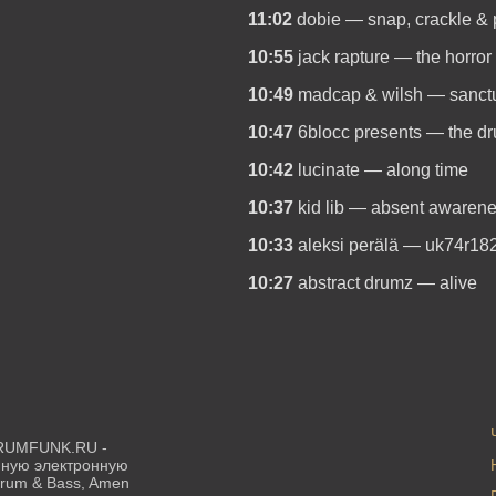
11:02
dobie — snap, crackle &
10:55
jack rapture — the horror
10:49
madcap & wilsh — sanct
10:47
6blocc presents — the dru
10:42
lucinate — along time
10:37
kid lib — absent awaren
10:33
aleksi perälä — uk74r1
10:27
abstract drumz — alive
RUMFUNK.RU -
нную электронную
Drum & Bass, Amen