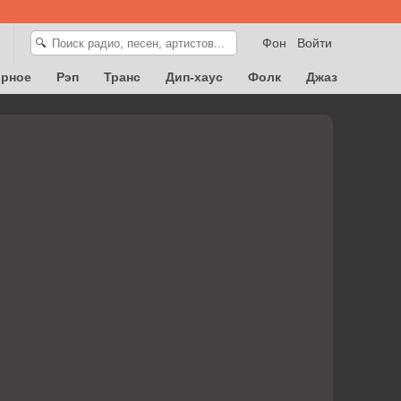
Фон
Войти
🔍
орное
Рэп
Транс
Дип-хаус
Фолк
Джаз