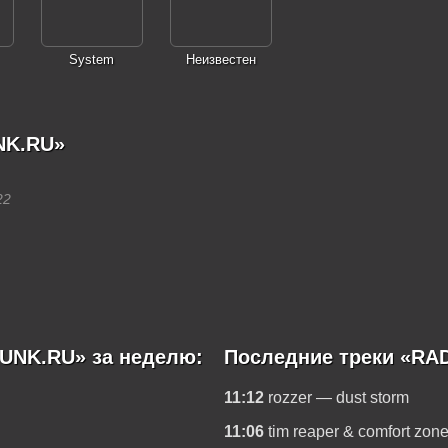
System
Неизвестен
NK.RU»
22
UNK.RU» за неделю:
Последние треки «RA
11:12
rozzer — dust storm
11:06
tim reaper & comfort zon