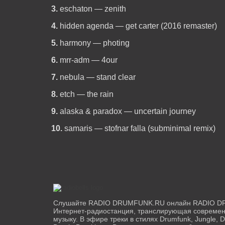
3.
eschaton — zenith
4.
hidden agenda — get carter (2016 remaster)
5.
harmony — photing
6.
mrr-adm — 4our
7.
nebula — stand clear
8.
etch — the rain
9.
alaska & paradox — uncertain journey
10.
samaris — stofnar falla (subminimal remix)
Слушайте RADIO DRUMFUNK.RU онлайн RADIO D
Интернет-радиостанция, транслирующая совреме
музыку. В эфире треки в стилях Drumfunk, Jungle, 