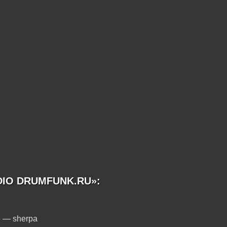
DIO DRUMFUNK.RU»:
e — sherpa