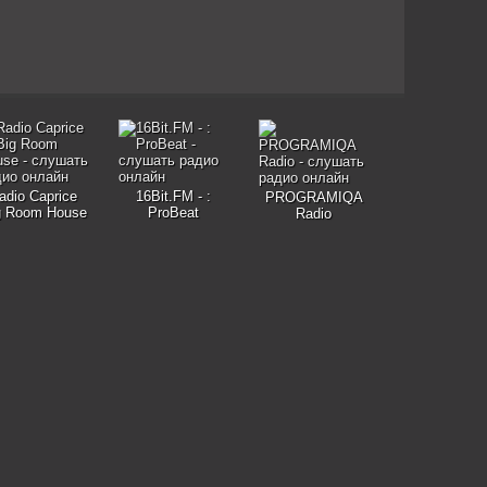
adio Caprice
16Bit.FM - :
PROGRAMIQA
g Room House
ProBeat
Radio