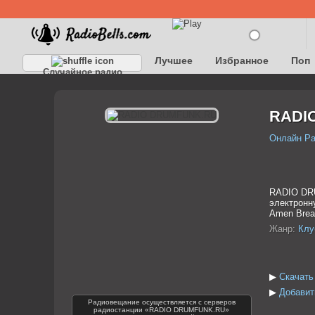
Лучшее
Избранное
Поп
Случайное радио
Детское
Классическое
RADI
Онлайн Р
RADIO DRU
электронну
Amen Break
Жанр:
Клу
▶
Скачат
▶
Добавит
Радиовещание осуществляется с серверов
радиостанции «RADIO DRUMFUNK.RU»