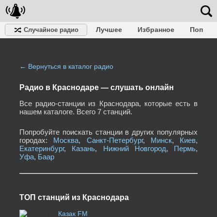
Лучшее
Избранное
Поп
Случайное радио
Клубное
Рок
Ретро
Шансон
Релакс
Разговорное
Рэп
Транс
Дип-хаус
Фолк
Джаз
Детское
Классическое
← Вернуться в каталог радио
Радио в Краснодаре — cлушать онлайн
Все радио-станции из Краснодара, которые есть в
нашем каталоге. Всего 7 станций.
Попробуйте поискать станции в других популярных
городах:
Москва
,
Санкт-Петербург
,
Минск
,
Киев
,
Екатеринбург
,
Казань
,
Нижний Новгород
,
Пермь
,
Уфа
,
Баар
ТОП станций из Краснодара
Казак FM