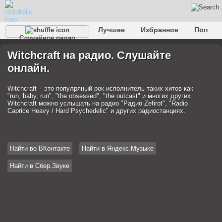
Лучшее
Избранное
Поп
Случайное радио
Клубное
Рок
Ретро
Шансон
Релакс
Witchcraft на радио. Слушайте
Разговорное
Рэп
Транс
Дип-хаус
Фолк
онлайн.
Джаз
Детское
Классическое
Witchcraft – это популряный рок исполнитель таких хитов как
"run, baby, run", "the obsessed", "the outcast" и многих других.
Witchcraft можно услышать на радио "Радио Zefirot", "Radio
Caprice Heavy / Hard Psychedelic" и других радиостанциях.
Найти во ВКонтакте
Найти в Яндекс.Музыке
Найти в Сбер.Звуке