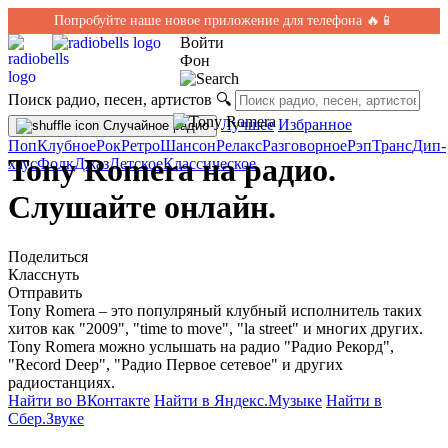
Попробуйте наше новое приложение для телефона 🔥📱
Войти
Фон
Поиск радио, песен, артистов
🔍
Лучшее
Избранное
Случайное радио
Поп
Клубное
Рок
Ретро
Шансон
Релакс
Разговорное
Рэп
Транс
Дип-
Tony Romera на радио.
хаус
Фолк
Джаз
Детское
Классическое
Слушайте онлайн.
Поделиться
Класснуть
Отправить
Tony Romera – это популряный клубный исполнитель таких
хитов как "2009", "time to move", "la street" и многих других.
Tony Romera можно услышать на радио "Радио Рекорд",
"Record Deep", "Радио Первое сетевое" и других
радиостанциях.
Найти во ВКонтакте
Найти в Яндекс.Музыке
Найти в
Сбер.Звуке