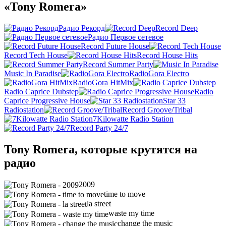
«Tony Romera»
Радио Рекорд
Record Deep
Радио Первое сетевое
Record Future House
Record Tech House
Record House Hits
Record Summer Party
Music In Paradise
RadioGora Electro
RadioGora HitMix
Radio Caprice Dubstep
Radio
Caprice Progressive House
Star 33
Radiostation
Record Groove/Tribal
7Kilowatte Radio Station
Record Party 24/7
Tony Romera, которые крутятся на
радио
2009
time to move
la street
waste my time
change the music