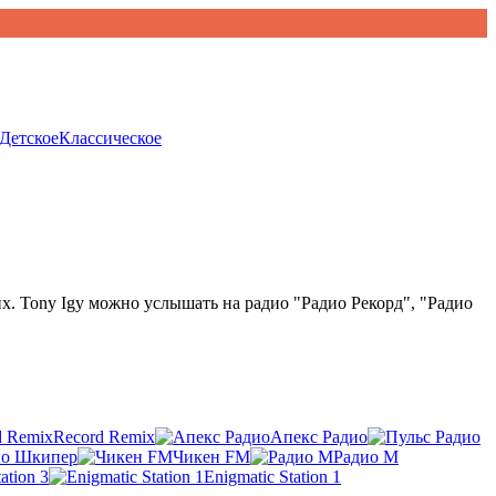
Детское
Классическое
гих. Tony Igy можно услышать на радио "Радио Рекорд", "Радио
Record Remix
Апекс Радио
ио Шкипер
Чикен FM
Радио М
ation 3
Enigmatic Station 1