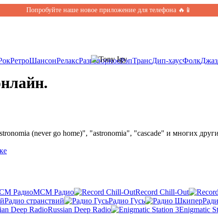
Попробуйте наше новое приложение для телефона 🔥📱
Рок
Ретро
Шансон
Релакс
Разговорное
Рэп
Транс
Дип-хаус
Фолк
Джаз
онлайн.
tronomia (never go home)", "astronomia", "cascade" и многих дру
ке
МСМ Радио
Record Chill-Out
Радио странствий
Радио Гусь
Рад
Russian Deep Radio
Enigmatic St