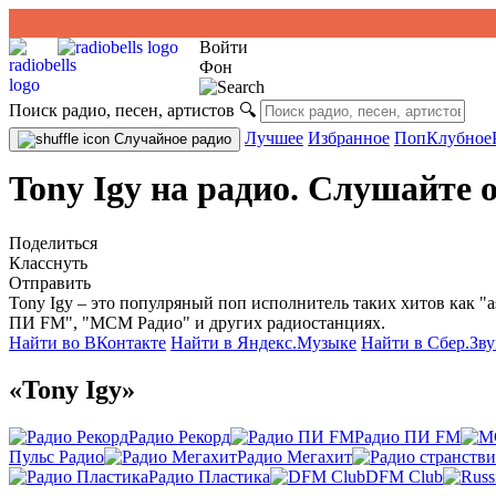
Войти
Фон
Поиск радио, песен, артистов
🔍
Лучшее
Избранное
Поп
Клубное
Случайное радио
Tony Igy на радио. Слушайте 
Поделиться
Класснуть
Отправить
Tony Igy – это популряный поп исполнитель таких хитов как "as
ПИ FM", "МСМ Радио" и других радиостанциях.
Найти во ВКонтакте
Найти в Яндекс.Музыке
Найти в Сбер.Зву
«Tony Igy»
Радио Рекорд
Радио ПИ FM
Пульс Радио
Радио Мегахит
Радио Пластика
DFM Club