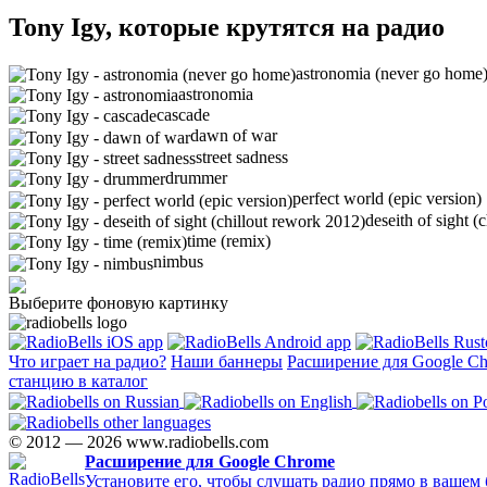
Tony Igy, которые крутятся на радио
astronomia (never go home
astronomia
cascade
dawn of war
street sadness
drummer
perfect world (epic version)
deseith of sight (
time (remix)
nimbus
Выберите фоновую картинку
Что играет на радио?
Наши баннеры
Расширение для Google C
станцию в каталог
© 2012 — 2026 www.radiobells.com
Расширение для Google Chrome
Установите его, чтобы слушать радио прямо в вашем 