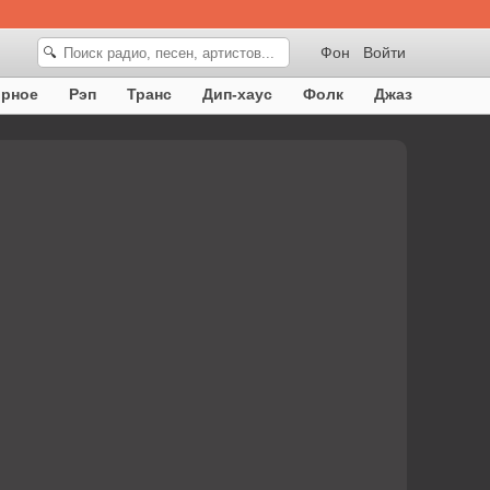
Фон
Войти
🔍
орное
Рэп
Транс
Дип-хаус
Фолк
Джаз