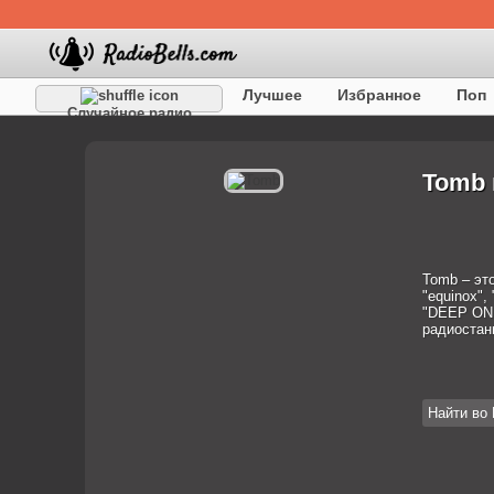
Лучшее
Избранное
Поп
Случайное радио
Детское
Классическое
Tomb 
Tomb – эт
"equinox",
"DEEP ONE 
радиостан
Найти во 