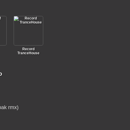
Record
TranceHouse
о
oak rmx)