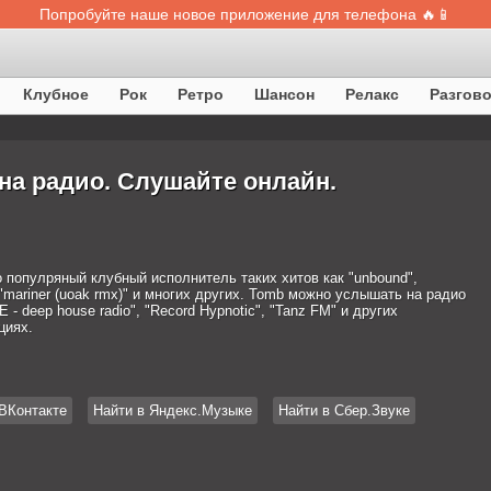
Попробуйте наше новое приложение для телефона 🔥📱
Клубное
Рок
Ретро
Шансон
Релакс
Разгов
на радио. Слушайте онлайн.
о популряный клубный исполнитель таких хитов как "unbound",
 "mariner (uoak rmx)" и многих других. Tomb можно услышать на радио
- deep house radio", "Record Hypnotic", "Tanz FM" и других
циях.
ВКонтакте
Найти в Яндекс.Музыке
Найти в Сбер.Звуке