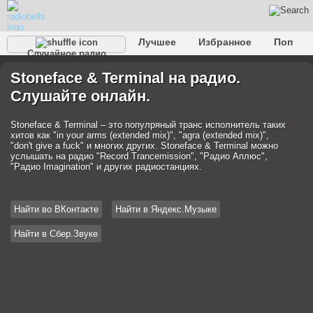
Лучшее
Избранное
Поп
Случайное радио
Клубное
Рок
Ретро
Шансон
Релакс
Stoneface & Terminal на радио.
Разговорное
Рэп
Транс
Дип-хаус
Фолк
Слушайте онлайн.
Джаз
Детское
Классическое
Stoneface & Terminal – это популряный транс исполнитель таких
хитов как "in your arms (extended mix)", "agra (extended mix)",
"don't give a fuck" и многих других. Stoneface & Terminal можно
услышать на радио "Record Trancemission", "Радио Аплюс",
"Радио Imagination" и других радиостанциях.
Найти во ВКонтакте
Найти в Яндекс.Музыке
Найти в Сбер.Звуке