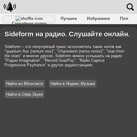
Лучшее
Избранное
Поп
Случайное радио
Клубное
Рок
Ретро
Шансон
Релакс
Sideform на радио. Слушайте онлайн.
Разговорное
Рэп
Транс
Дип-хаус
Фолк
Джаз
Детское
Классическое
Sideform – это популряный транс исполнитель таких хитов как
"quantum flux (nertum rmx)", "chameleon (nerso remix)", "man from
the stars" и многих других. Sideform можно услышать на радио
"Радио Imagination", "Record Goa/Psy", "Radio Caprice
Progressive Psytrance" и других радиостанциях.
Найти во ВКонтакте
Найти в Яндекс.Музыке
Найти в Сбер.Звуке