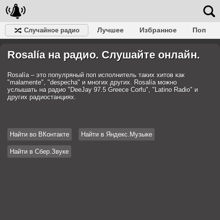
Лучшее
Избранное
Поп
Случайное радио
Клубное
Рок
Ретро
Шансон
Релакс
Rosalía на радио. Слушайте онлайн.
Разговорное
Рэп
Транс
Дип-хаус
Фолк
Джаз
Детское
Классическое
Rosalía – это популряный поп исполнитель таких хитов как
"malamente", "despecha" и многих других. Rosalía можно
услышать на радио "DeeJay 97.5 Greece Corfu", "Latino Radio" и
других радиостанциях.
Найти во ВКонтакте
Найти в Яндекс.Музыке
Найти в Сбер.Звуке