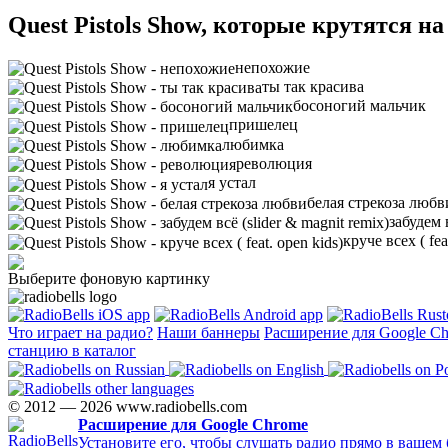
Quest Pistols Show, которые крутятся на
непохожие
ты так красива
босоногий мальчик
пришелец
любимка
революция
я устал
белая стрекоза любв
забудем в
круче всех ( fea
Выберите фоновую картинку
Что играет на радио?
Наши баннеры
Расширение для Google C
станцию в каталог
© 2012 — 2026 www.radiobells.com
Расширение для Google Chrome
Установите его, чтобы слушать радио прямо в вашем 