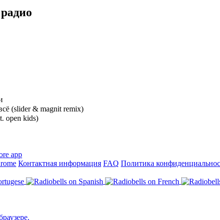
 радио
и
сё (slider & magnit remix)
t. open kids)
hrome
Контактная информация
FAQ
Политика конфиденциально
браузере.