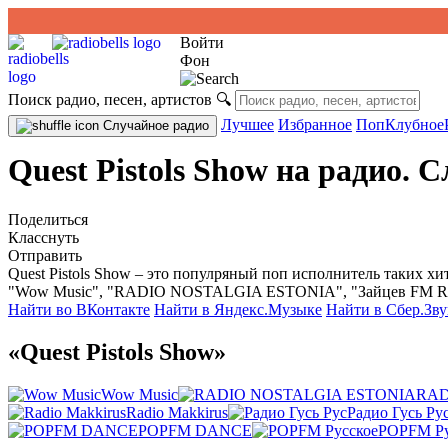
Войти
Фон
Поиск радио, песен, артистов
🔍
Лучшее
Избранное
Поп
Клубное
Случайное радио
Quest Pistols Show на радио. 
Поделиться
Класснуть
Отправить
Quest Pistols Show – это популряный поп исполнитель таких хи
"Wow Music", "RADIO NOSTALGIA ESTONIA", "Зайцев FM RU
Найти во ВКонтакте
Найти в Яндекс.Музыке
Найти в Сбер.Зву
«Quest Pistols Show»
Wow Music
RAD
Radio Makkirus
Радио Гусь Ру
POPFM DANCE
POPFM Ру