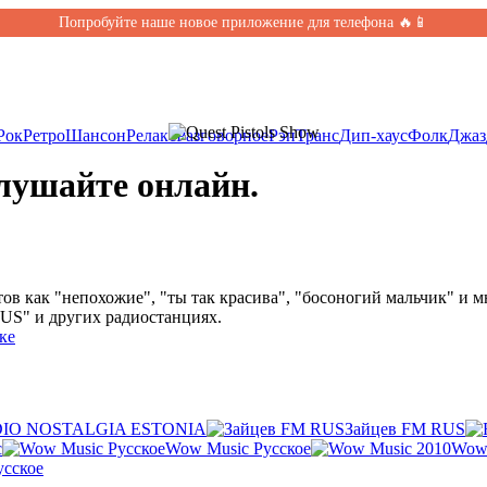
Попробуйте наше новое приложение для телефона 🔥📱
Рок
Ретро
Шансон
Релакс
Разговорное
Рэп
Транс
Дип-хаус
Фолк
Джаз
Слушайте онлайн.
тов как "непохожие", "ты так красива", "босоногий мальчик" и м
S" и других радиостанциях.
ке
IO NOSTALGIA ESTONIA
Зайцев FM RUS
с
Wow Music Русское
Wow 
сское