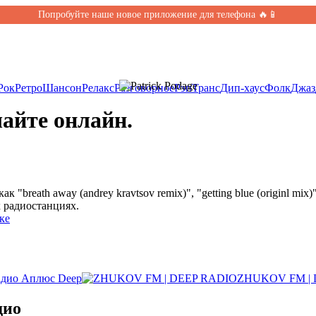
Попробуйте наше новое приложение для телефона 🔥📱
Рок
Ретро
Шансон
Релакс
Разговорное
Рэп
Транс
Дип-хаус
Фолк
Джаз
шайте онлайн.
 "breath away (andrey kravtsov remix)", "getting blue (originl mi
 радиостанциях.
ке
адио Аплюс Deep
ZHUKOV FM | 
дио