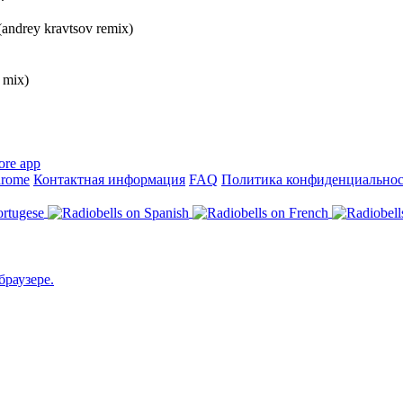
(andrey kravtsov remix)
l mix)
hrome
Контактная информация
FAQ
Политика конфиденциально
браузере.