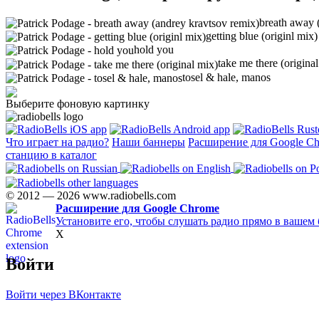
breath away 
getting blue (originl mix)
hold you
take me there (origina
tosel & hale, manos
Выберите фоновую картинку
Что играет на радио?
Наши баннеры
Расширение для Google C
станцию в каталог
© 2012 — 2026 www.radiobells.com
Расширение для Google Chrome
Установите его, чтобы слушать радио прямо в вашем 
X
Войти
Войти через ВКонтакте