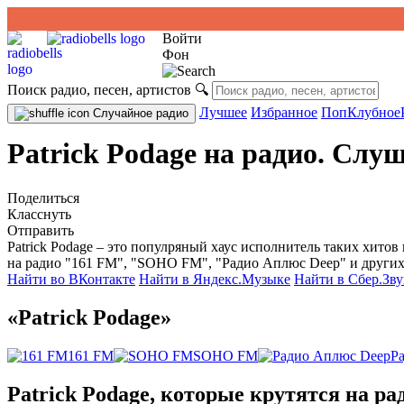
Войти
Фон
Поиск радио, песен, артистов
🔍
Лучшее
Избранное
Поп
Клубное
Случайное радио
Patrick Podage на радио. Слу
Поделиться
Класснуть
Отправить
Patrick Podage – это популряный хаус исполнитель таких хитов как
на радио "161 FM", "SOHO FM", "Радио Аплюс Deep" и других
Найти во ВКонтакте
Найти в Яндекс.Музыке
Найти в Сбер.Зву
«Patrick Podage»
161 FM
SOHO FM
Р
Patrick Podage, которые крутятся на ра