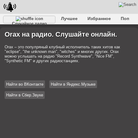
Лучшее
Избранное
Поп
Случайное радио
Клубное
Рок
Ретро
Шансон
Релакс
Orax на радио. Слушайте онлайн.
Разговорное
Рэп
Транс
Дип-хаус
Фолк
Джаз
Детское
Классическое
Orax – это популряный клубный исполнитель таких хитов как
"eclipse", "the unknown man", "witches" и многих других. Orax
можно услышать на радио "Record Synthwave", "Nice FM",
"Synthetic FM" и других радиостанциях.
Найти во ВКонтакте
Найти в Яндекс.Музыке
Найти в Сбер.Звуке