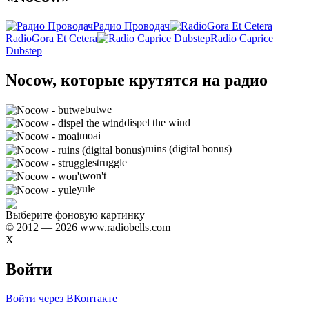
Радио Проводач
RadioGora Et Cetera
Radio Caprice
Dubstep
Nocow, которые крутятся на радио
butwe
dispel the wind
moai
ruins (digital bonus)
struggle
won't
yule
Выберите фоновую картинку
© 2012 — 2026 www.radiobells.com
X
Войти
Войти через ВКонтакте