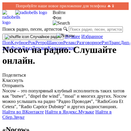
Попробуйте наше новое приложение для телефона 🔥📱
Войти
Фон
Поиск радио, песен, артистов
🔍
Лучшее
Избранное
Случайное радио
Поп
Клубное
Рок
Ретро
Шансон
Релакс
Разговорное
Рэп
Транс
Дип-
Nocow на радио. Слушайте
хаус
Фолк
Джаз
Детское
Классическое
онлайн.
Поделиться
Класснуть
Отправить
Nocow – это популряный клубный исполнитель таких хитов
как "butwe", "dispel the wind", "moai" и многих других. Nocow
можно услышать на радио "Радио Проводач", "RadioGora Et
Cetera", "Radio Caprice Dubstep" и других радиостанциях.
Найти во ВКонтакте
Найти в Яндекс.Музыке
Найти в
Сбер.Звуке
«Nocow»