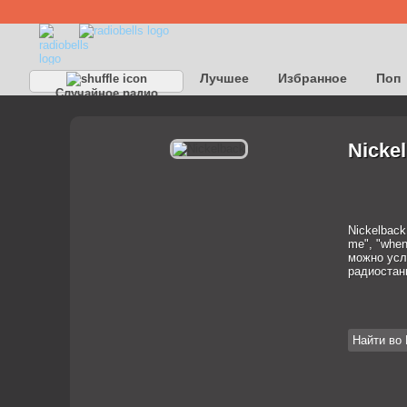
Лучшее
Избранное
Поп
Случайное радио
Детское
Классическое
Nicke
Nickelback
me", "when
можно усл
радиостан
Найти во 