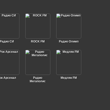
Радио СИ
ROCK FM
Радио Олимп
ок Арсенал
Радио
Медляк FM
Мегаполис