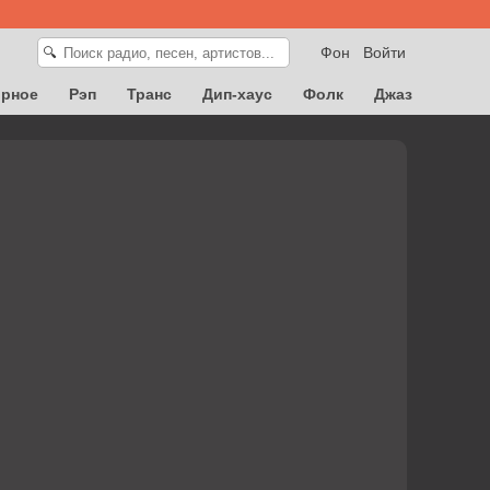
Фон
Войти
🔍
орное
Рэп
Транс
Дип-хаус
Фолк
Джаз