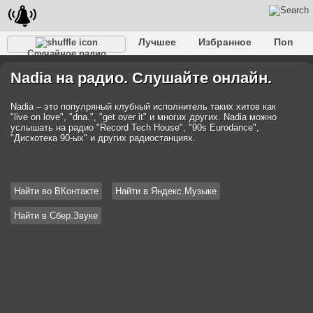
Лучшее
Избранное
Поп
Случайное радио
Клубное
Рок
Ретро
Шансон
Релакс
Nadia на радио. Слушайте онлайн.
Разговорное
Рэп
Транс
Дип-хаус
Фолк
Джаз
Детское
Классическое
Nadia – это популряный клубный исполнитель таких хитов как
"live on love", "dna.", "get over it" и многих других. Nadia можно
услышать на радио "Record Tech House", "90s Eurodance",
"Дискотека 90-ых" и других радиостанциях.
Найти во ВКонтакте
Найти в Яндекс.Музыке
Найти в Сбер.Звуке