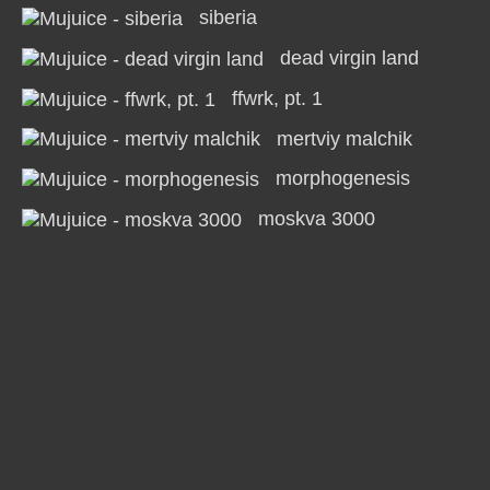
siberia
dead virgin land
ffwrk, pt. 1
mertviy malchik
morphogenesis
moskva 3000