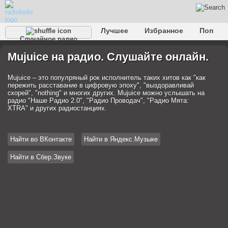
Лучшее
Избранное
Поп
Случайное радио
Клубное
Рок
Ретро
Шансон
Релакс
Mujuice на радио. Слушайте онлайн.
Разговорное
Рэп
Транс
Дип-хаус
Фолк
Джаз
Детское
Классическое
Mujuice – это популряный рок исполнитель таких хитов как "как
пережить расставание в цифровую эпоху", "выздоравливай
скорей", "nothing" и многих других. Mujuice можно услышать на
радио "Наше Радио 2.0", "Радио Проводач", "Радио Мята:
XTRA" и других радиостанциях.
Найти во ВКонтакте
Найти в Яндекс.Музыке
Найти в Сбер.Звуке